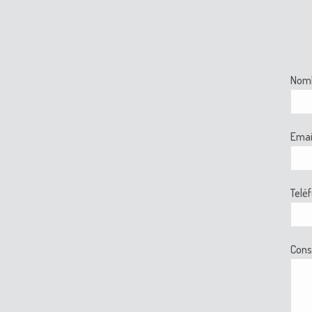
Nom
Emai
Telé
Cons